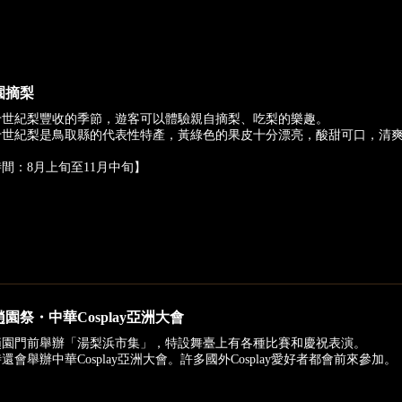
園摘梨
十世紀梨豐收的季節，遊客可以體驗親自摘梨、吃梨的樂趣。
十世紀梨是鳥取縣的代表性特產，黃綠色的果皮十分漂亮，酸甜可口，清
間：8月上旬至11月中旬】
園祭・中華Cosplay亞洲大會
趙園門前舉辦「湯梨浜市集」，特設舞臺上有各種比賽和慶祝表演。
還會舉辦中華Cosplay亞洲大會。許多國外Cosplay愛好者都會前來參加。