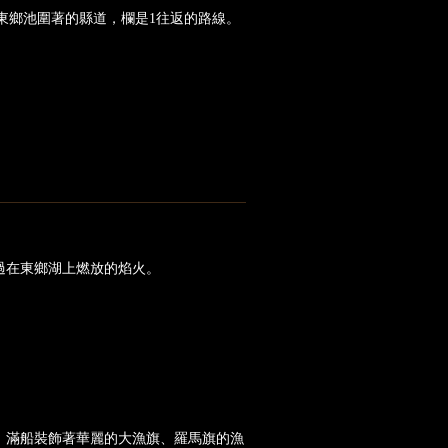
東鄉池圍著的縣道，欄是1往返的路線。
過在東鄉湖上燃放的焰火。
 滿船裝飾著華麗的大漁旗、羅馬旗的漁