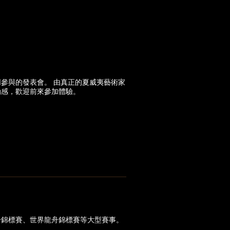
參與的發表會。 由真正的夏威夷藝術家
動感，歡迎前來參加體驗。
舟錦標賽、世界龍舟錦標賽等大型賽事。