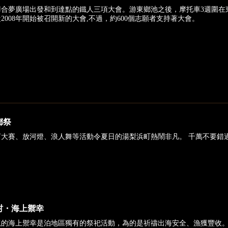
羽合夢廣場出發和到達點的鐵人三項大會。游東鄉池之後，摩托車3週圍在
2008年開始被召開新的大會,不過，約600個志願者支持著大會。
鄉祭
河大賽、放河燈、浪人舞等活動令夏日的湯梨浜町熱鬧非凡。 千萬不要錯
村・海上禦幸
觀的海上禦幸是泊地區獨有的祭祀活動，為的是祈禱出海安全、漁獲豐收。