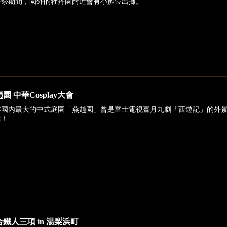
丹祭期間，園外的牡丹園附近會有小攤位出攤。
園 中華Cosplay大會
本國內最大的中式庭園「燕趙園」曾是富士電視臺月九劇「西遊記」的外景地之
趣！
鐵人三項 in 湯梨浜町