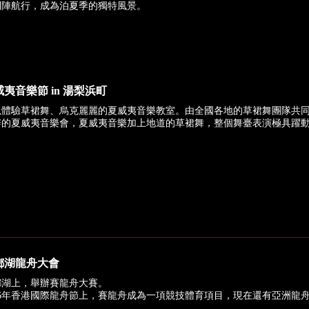
列陣航行，成為泊夏季的獨特風景。
夷音樂節 in 湯梨浜町
以體驗草裙舞、烏克麗麗的夏威夷音樂教室。由全國各地的草裙舞團隊共同
辦的夏威夷音樂會，夏威夷音樂加上地道的草裙舞，整個舞臺表演極具躍
鄉湖龍舟大會
鄉湖上，舉辦賽龍舟大賽。
976年香港國際龍舟節上，賽龍舟成為一項競技體育項目，現在還有亞洲龍