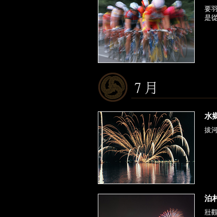
要
是從
水
拔
泊
壯