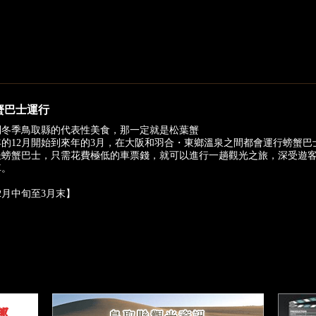
蟹巴士運行
到冬季鳥取縣的代表性美食，那一定就是松葉蟹
年的12月開始到來年的3月，在大阪和羽合・東鄉溫泉之間都會運行螃蟹巴
坐螃蟹巴士，只需花費極低的車票錢，就可以進行一趟觀光之旅，深受遊
車。
2月中旬至3月末】