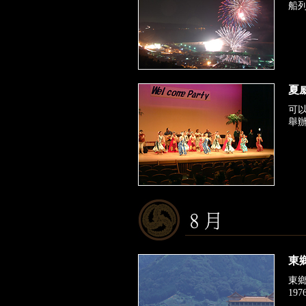
船
夏威
可
舉
東
東
1