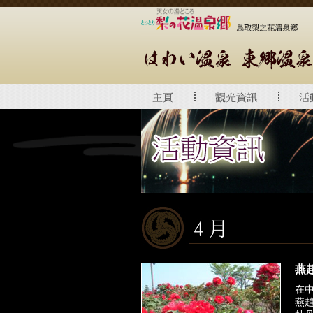
燕
在
燕趙