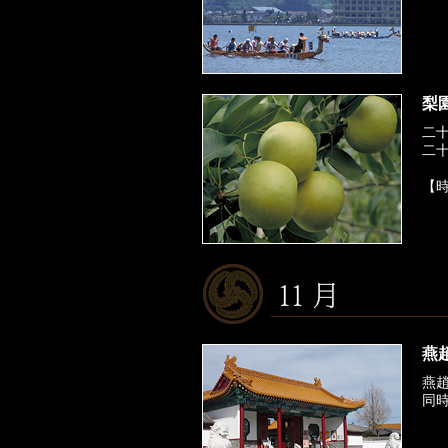
梨
二
二
【時
燕趙
燕
同時