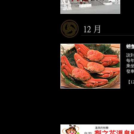
螃
說
每
乘
發
【1