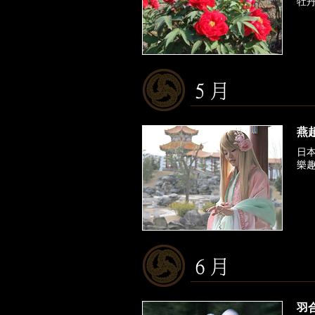
牡
燕趙
日
樂
羽合