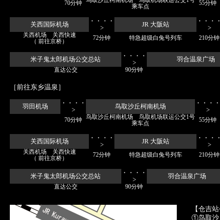
鸟取沙丘柯南机场 鸟取机场联运公交1号
70分钟
55分钟
乘车点
・・・・
・・・
关西国际机场
JR 大阪站
>
>
关西机场 关西快速
72分钟
特急超级白兔号列车
210分钟
（ 前往京桥）
・・・・
米子鬼太郎机场公交总站
羽合温泉广场
>
直达公交
90分钟
［前往东乡温泉］
・・・・
・・・
羽田机场
鸟取沙丘柯南机场
>
>
鸟取沙丘柯南机场 鸟取机场联运公交1号
70分钟
55分钟
乘车点
・・・・
・・・
关西国际机场
JR 大阪站
>
>
关西机场 关西快速
72分钟
特急超级白兔号列车
210分钟
（ 前往京桥）
・・・・
米子鬼太郎机场公交总站
羽合温泉广场
>
直达公交
90分钟
【仓吉站
①鸟取沙