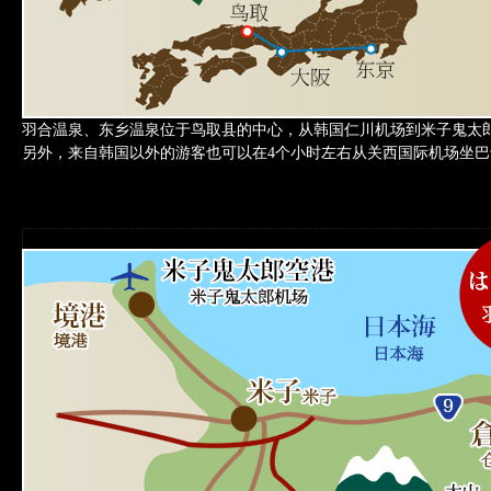
羽合温泉、东乡温泉位于鸟取县的中心，从韩国仁川机场到米子鬼太郎
另外，来自韩国以外的游客也可以在4个小时左右从关西国际机场坐巴